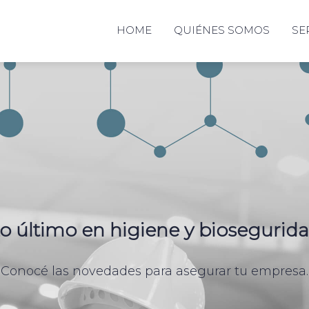
HOME
QUIÉNES SOMOS
SE
o último en higiene y biosegurid
Conocé las novedades para asegurar tu empresa.